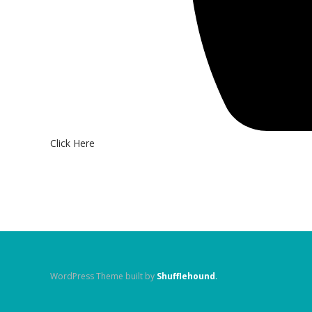
Click Here
WordPress Theme built by
Shufflehound
.