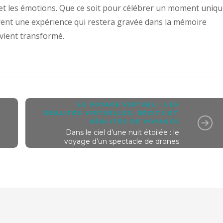
re et les émotions. Que ce soit pour célébrer un moment uniq
frent une expérience qui restera gravée dans la mémoire
vient transformé.
LE VOYAGE VIRTUEL - LES
RÉALITÉS VIRTUELLES
,
RÉCITS ET
RÉALITÉS DE VOYAGES
Dans le ciel d’une nuit étoilée : le
voyage d’un spectacle de drones