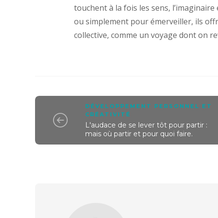
touchent à la fois les sens, l’imaginai
ou simplement pour émerveiller, ils of
collective, comme un voyage dont on re
DÉVELOPPEMENT PERSONNEL ET
CRÉATIVITÉ
L'audace de se lever tôt pour partir :
mais où partir et pour quoi faire.